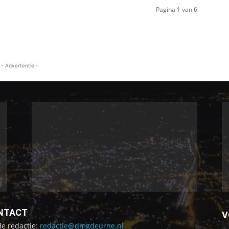
Pagina 1 van 6
- Advertentie -
NTACT
V
de redactie:
redactie@dmgdeurne.nl