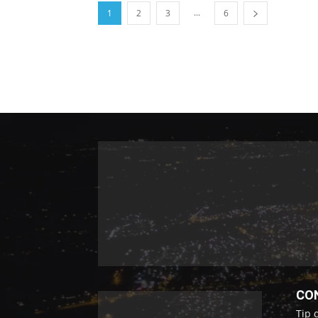
...
1
2
3
6
CO
Tip 