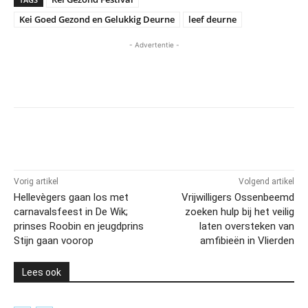
Kei Goed Gezond en Gelukkig Deurne
leef deurne
- Advertentie -
Vorig artikel
Volgend artikel
Hellevègers gaan los met
Vrijwilligers Ossenbeemd
carnavalsfeest in De Wik;
zoeken hulp bij het veilig
prinses Roobin en jeugdprins
laten oversteken van
Stijn gaan voorop
amfibieën in Vlierden
Lees ook