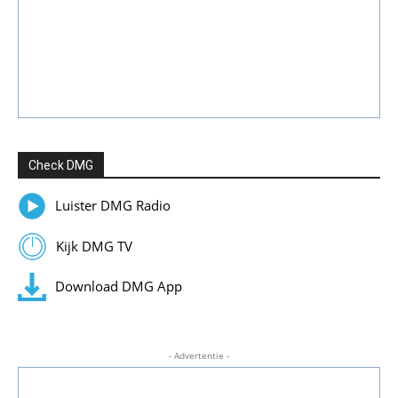
Check DMG
Luister DMG Radio
Kijk DMG TV
Download DMG App
- Advertentie -