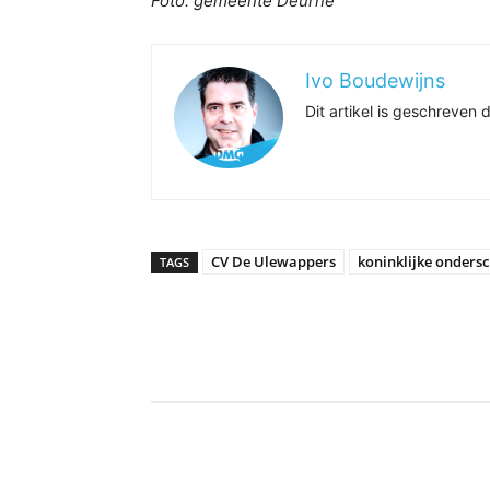
Foto: gemeente Deurne
Ivo Boudewijns
Dit artikel is geschreve
CV De Ulewappers
koninklijke onders
TAGS
Delen