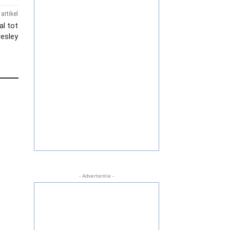
artikel
al tot
resley
- Advertentie -