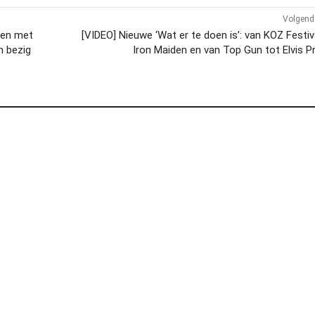
Volgend 
sen met
[VIDEO] Nieuwe ‘Wat er te doen is’: van KOZ Festiv
n bezig
Iron Maiden en van Top Gun tot Elvis P