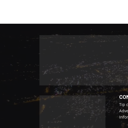
CO
Tip 
Adve
Info