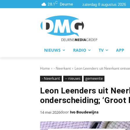
C
28.1
Deurne
zaterdag 8 augustus 2026
NIEUWS
RADIO
TV
APP
Home
- Neerkant
Leon Leenders uit Neerkant ontvan
- Neerkant
-- nieuws
gemeente
Leon Leenders uit Neer
onderscheiding; ‘Groot
door
Ivo Boudewijns
14 mei 2026