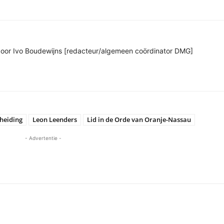
n door Ivo Boudewijns [redacteur/algemeen coördinator DMG]
cheiding
Leon Leenders
Lid in de Orde van Oranje-Nassau
- Advertentie -