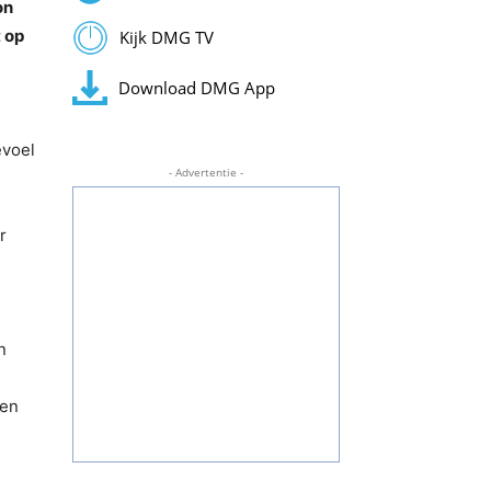
on
 op
Kijk DMG TV
Download DMG App
evoel
- Advertentie -
r
n
ren