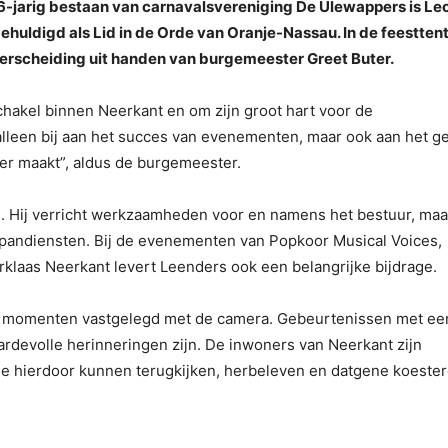
 66-jarig bestaan van carnavalsvereniging De Ulewappers is Le
uldigd als Lid in de Orde van Oranje-Nassau. In de feesttent
nderscheiding uit handen van burgemeester Greet Buter.
akel binnen Neerkant en om zijn groot hart voor de
alleen bij aan het succes van evenementen, maar ook aan het g
er maakt”, aldus de burgemeester.
rs. Hij verricht werkzaamheden voor en namens het bestuur, maa
en spandiensten. Bij de evenementen van Popkoor Musical Voices,
klaas Neerkant levert Leenders ook een belangrijke bijdrage.
oze momenten vastgelegd met de camera. Gebeurtenissen met ee
ardevolle herinneringen zijn. De inwoners van Neerkant zijn
ie hierdoor kunnen terugkijken, herbeleven en datgene koeste