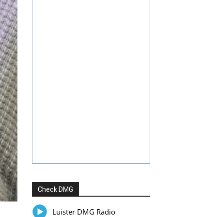
Check DMG
Luister DMG Radio