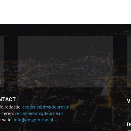
NTACT
V
de redactie:
redactie@dmgdeurne.nl
rteren:
reclame@dmgdeurne.nl
rmatie:
info@dmgdeurne.nl
D