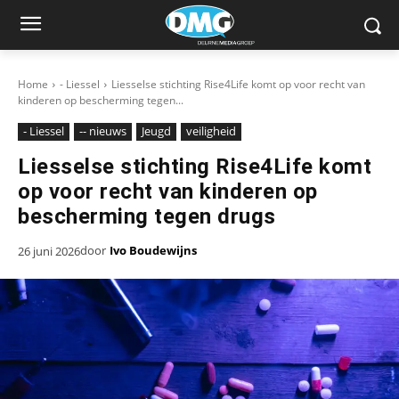
Home
- Liessel
Liesselse stichting Rise4Life komt op voor recht van
kinderen op bescherming tegen...
- Liessel
-- nieuws
Jeugd
veiligheid
Liesselse stichting Rise4Life komt
op voor recht van kinderen op
bescherming tegen drugs
door
Ivo Boudewijns
26 juni 2026