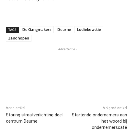
De Gangmakers
Deurne
Ludieke actie
TAGS
Zandhopen
- Advertentie -
Vorig artikel
Volgend artikel
Storing straatverlichting deel
Startende ondernemers aan
centrum Deurne
het woord bij
ondernemerscafé