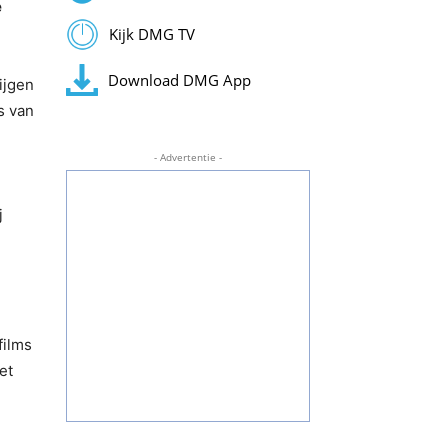
e
Kijk DMG TV
Download DMG App
ijgen
s van
- Advertentie -
j
films
et