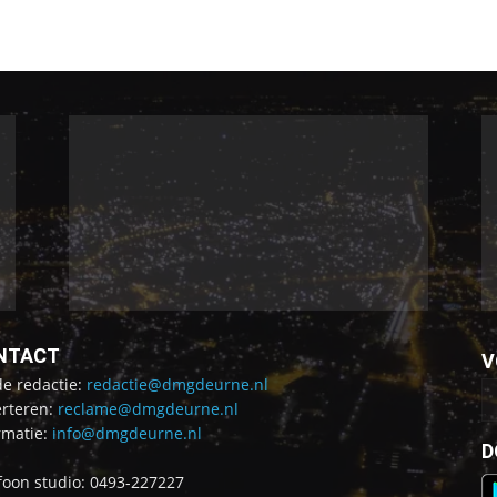
NTACT
V
de redactie:
redactie@dmgdeurne.nl
rteren:
reclame@dmgdeurne.nl
rmatie:
info@dmgdeurne.nl
D
foon studio: 0493-227227