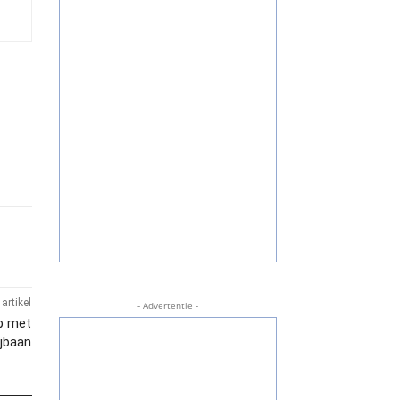
artikel
- Advertentie -
op met
jbaan