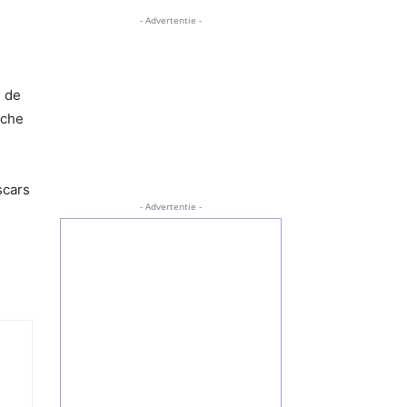
- Advertentie -
e de
sche
scars
- Advertentie -