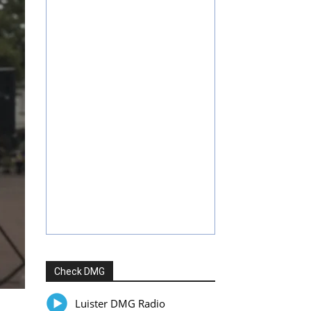
Check DMG
Luister DMG Radio