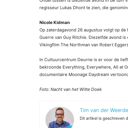
Ondertussen is diezelfde avond in de tuin
regisseur Lukas Dhont te zien, die genomin
Nicole Kidman
Op zaterdagavond 26 augustus volgt op de M
Guerre van Guy Ritchie. Diezelfde avond is 
Vikingfilm The Northman van Robert Eggers
In Cultuurcentrum Deurne is er voor de lief
bekroonde Everything, Everywhere, All at 
documentaire Moonage Daydream vertoond
Foto: Nacht van het Witte Doek
Tim van der Weerd
Dit artikel is geschreven