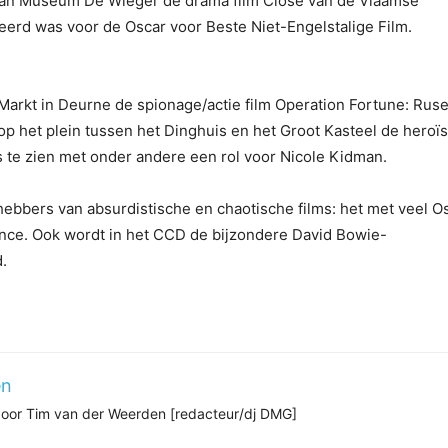
 van Museum De Wieger de drama film Close van de Vlaamse
eerd was voor de Oscar voor Beste Niet-Engelstalige Film.
arkt in Deurne de spionage/actie film Operation Fortune: Rus
op het plein tussen het Dinghuis en het Groot Kasteel de heroï
 te zien met onder andere een rol voor Nicole Kidman.
hebbers van absurdistische en chaotische films: het met veel O
Once. Ook wordt in het CCD de bijzondere David Bowie-
.
en
 door Tim van der Weerden [redacteur/dj DMG]