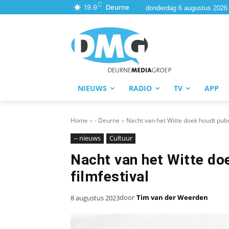
C
19.9
Deurne
donderdag 6 augustus 2026
NIEUWS
RADIO
TV
APP
Home
- Deurne
Nacht van het Witte doek houdt pubq
-- nieuws
Cultuur
Nacht van het Witte do
filmfestival
door
Tim van der Weerden
8 augustus 2023