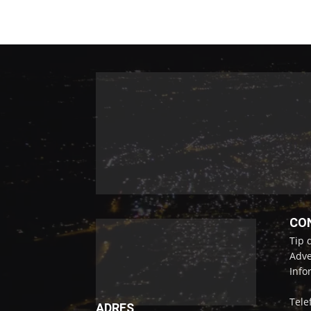
CO
Tip 
Adve
Info
Tele
ADRES