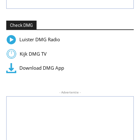
Check DMG
Luister DMG Radio
Kijk DMG TV
Download DMG App
- Advertentie -