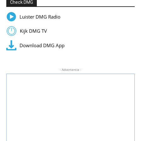
Check DMG
Luister DMG Radio
Kijk DMG TV
Download DMG App
- Advertentie -