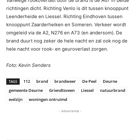
Vanwege rookoverlast door de brand is de A67 in beide
richtingen dicht. Richting Venlo is dit tussen knooppunt
Leenderheide en Liessel. Richting Eindhoven tussen
knooppunt Zaarderheiken en Someren. Verkeer wordt
omgeleid via de A2, N276 en A73 (en andersom). De
brand duurt nog zeker de hele nacht en zal ook nog de
hele nacht voor rook- en geuroverlast zorgen.
Foto: Kevin Senders
112
brand
brandweer
De Peel
Deurne
TAGS
gemeente Deurne
Griendtsveen
Liessel
natuurbrand
welzijn
woningen ontruimd
- Advertentie -