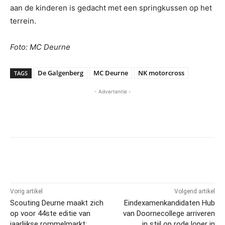
aan de kinderen is gedacht met een springkussen op het
terrein.
Foto: MC Deurne
De Galgenberg
MC Deurne
NK motorcross
TAGS
- Advertentie -
Vorig artikel
Volgend artikel
Scouting Deurne maakt zich
Eindexamenkandidaten Hub
op voor 44ste editie van
van Doornecollege arriveren
jaarlijkse rommelmarkt:
in stijl op rode loper in