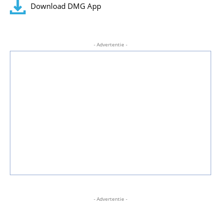
Download DMG App
- Advertentie -
- Advertentie -