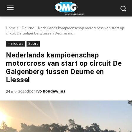
Home
- Deurne
Nederlands kampioenschap motorcross van start op
circuit De Galgenberg tussen Deurne en...
-- nieuws
Sport
Nederlands kampioenschap
motorcross van start op circuit De
Galgenberg tussen Deurne en
Liessel
door
Ivo Boudewijns
24 mei 2026