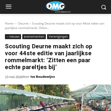
Home
- Deurne
Scouting Deurne maakt zich op voor 44ste editie van
jaarlijkse rommelmarkt: ‘Zitten...
-- nieuws
evenementen
Verenigingen
Scouting Deurne maakt zich op
voor 44ste editie van jaarlijkse
rommelmarkt: ‘Zitten een paar
echte pareltjes bij’
door
Ivo Boudewijns
23 mei 2026