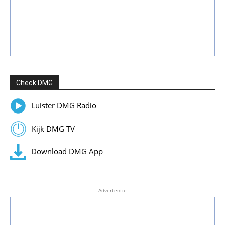
Check DMG
Luister DMG Radio
Kijk DMG TV
Download DMG App
- Advertentie -