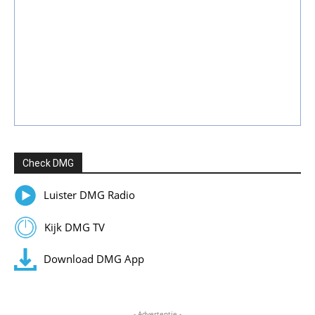
Check DMG
Luister DMG Radio
Kijk DMG TV
Download DMG App
- Advertentie -