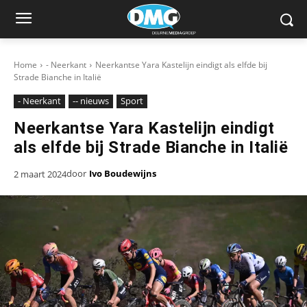
Home
- Neerkant
Neerkantse Yara Kastelijn eindigt als elfde bij
Strade Bianche in Italië
- Neerkant
-- nieuws
Sport
Neerkantse Yara Kastelijn eindigt
als elfde bij Strade Bianche in Italië
door
Ivo Boudewijns
2 maart 2024