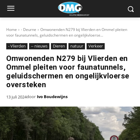
Home
- Deurne
Omwonenden N279 bij Vlierden en Ommel pleiten
voor faunatunnels, geluidschermen en ongelijkvloerse...
- Vlierden
-- nieuws
Dieren
natuur
Verkeer
Omwonenden N279 bij Vlierden en
Ommel pleiten voor faunatunnels,
geluidschermen en ongelijkvloerse
oversteken
door
Ivo Boudewijns
13 juli 2024