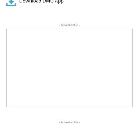
Download DMG App
- Advertentie -
- Advertentie -