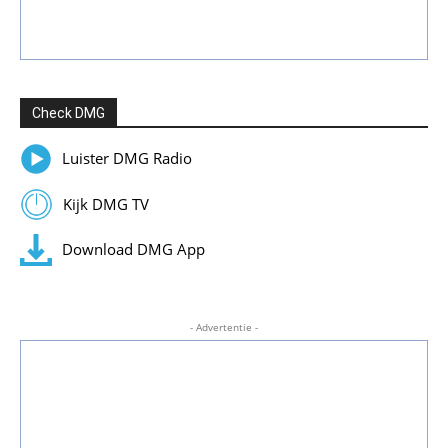
Check DMG
Luister DMG Radio
Kijk DMG TV
Download DMG App
- Advertentie -