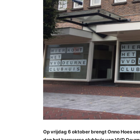
Op vrijdag 6 oktober brengt Onno Hoes e
dan het kersverse clubhuis van VVD Deurne