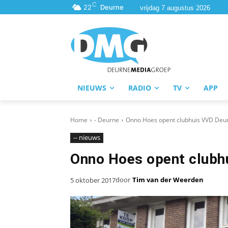
C
22
Deurne
vrijdag 7 augustus 2026
NIEUWS
RADIO
TV
APP
Home
- Deurne
Onno Hoes opent clubhuis VVD Deu
-- nieuws
Onno Hoes opent clubh
door
Tim van der Weerden
5 oktober 2017