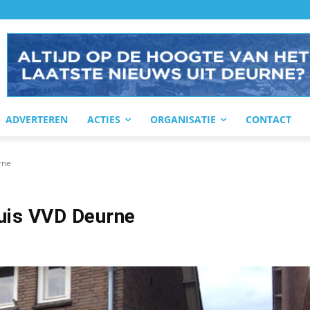
ADVERTEREN
ACTIES
ORGANISATIE
CONTACT
rne
uis VVD Deurne