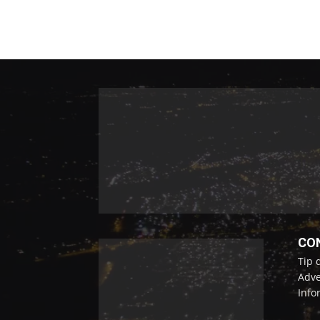
CO
Tip 
Adve
Info