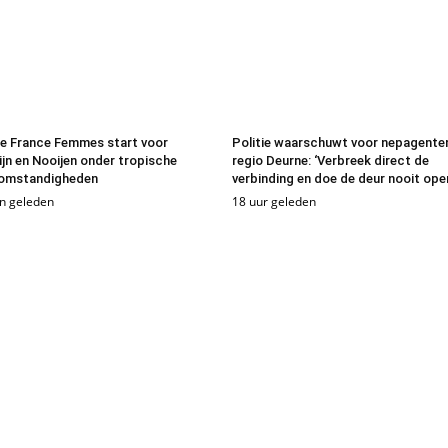
e France Femmes start voor
Politie waarschuwt voor nepagenten
ijn en Nooijen onder tropische
regio Deurne: ‘Verbreek direct de
omstandigheden
verbinding en doe de deur nooit ope
n geleden
18 uur geleden