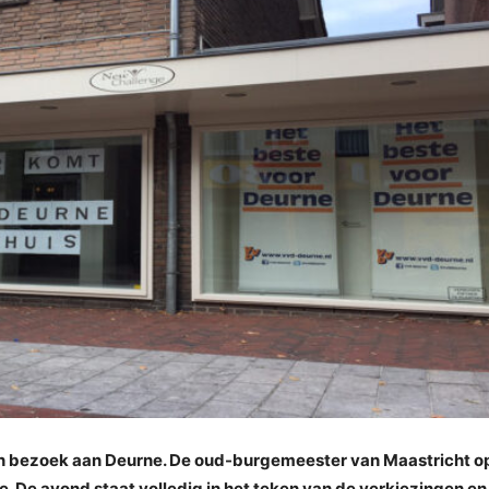
en bezoek aan Deurne. De oud-burgemeester van
Maastricht o
. De avond staat volledig in het teken
van de verkiezingen en