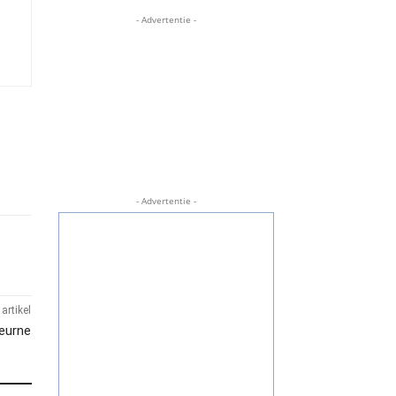
- Advertentie -
- Advertentie -
artikel
Deurne