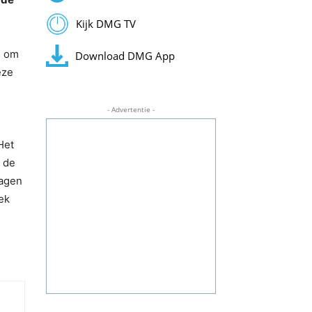
Kijk DMG TV
s om
Download DMG App
eze
- Advertentie -
Het
t de
dagen
ek