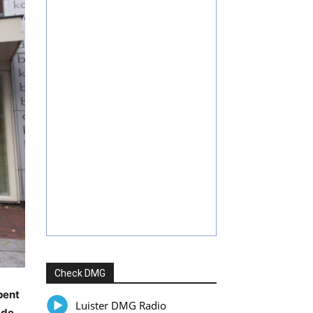
Check DMG
pent
Luister DMG Radio
 de