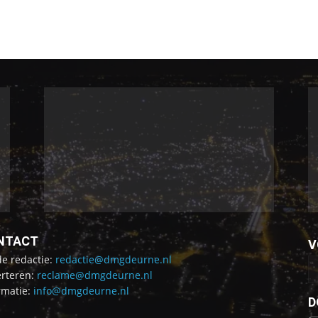
NTACT
V
de redactie:
redactie@dmgdeurne.nl
rteren:
reclame@dmgdeurne.nl
rmatie:
info@dmgdeurne.nl
D