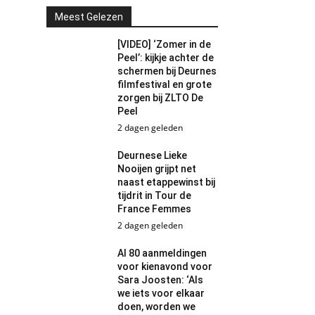
Meest Gelezen
[VIDEO] ‘Zomer in de
Peel’: kijkje achter de
schermen bij Deurnes
filmfestival en grote
zorgen bij ZLTO De
Peel
2 dagen geleden
Deurnese Lieke
Nooijen grijpt net
naast etappewinst bij
tijdrit in Tour de
France Femmes
2 dagen geleden
Al 80 aanmeldingen
voor kienavond voor
Sara Joosten: ‘Als
we iets voor elkaar
doen, worden we