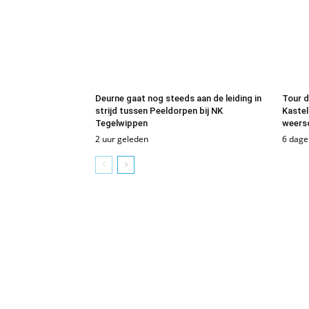
Deurne gaat nog steeds aan de leiding in
Tour d
strijd tussen Peeldorpen bij NK
Kastel
Tegelwippen
weers
2 uur geleden
6 dage