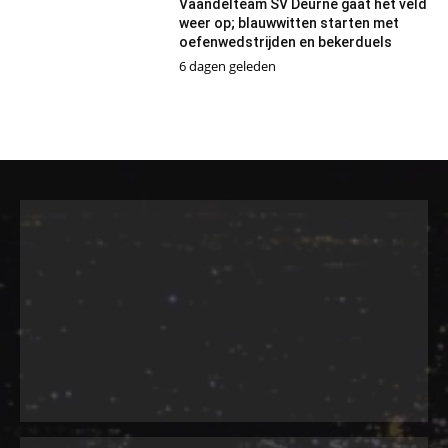
Vaandelteam SV Deurne gaat het veld
weer op; blauwwitten starten met
oefenwedstrijden en bekerduels
6 dagen geleden