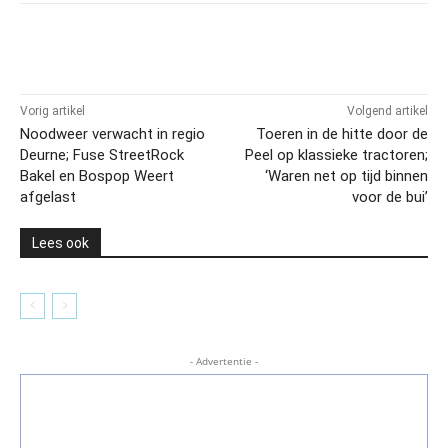
Vorig artikel
Volgend artikel
Noodweer verwacht in regio
Toeren in de hitte door de
Deurne; Fuse StreetRock
Peel op klassieke tractoren;
Bakel en Bospop Weert
‘Waren net op tijd binnen
afgelast
voor de bui’
Lees ook
- Advertentie -