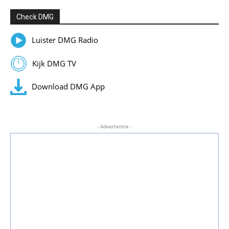
Check DMG
Luister DMG Radio
Kijk DMG TV
Download DMG App
- Advertentie -