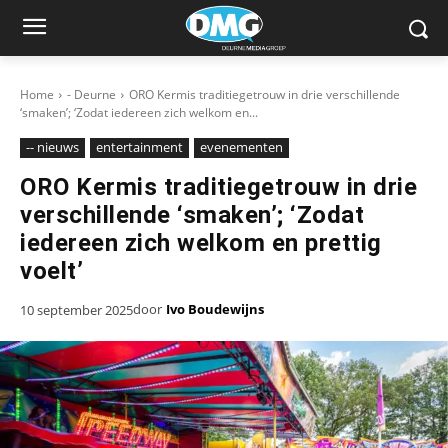
Home
- Deurne
ORO Kermis traditiegetrouw in drie verschillende
‘smaken’; ‘Zodat iedereen zich welkom en...
-- nieuws
entertainment
evenementen
ORO Kermis traditiegetrouw in drie
verschillende ‘smaken’; ‘Zodat
iedereen zich welkom en prettig
voelt’
door
Ivo Boudewijns
10 september 2025