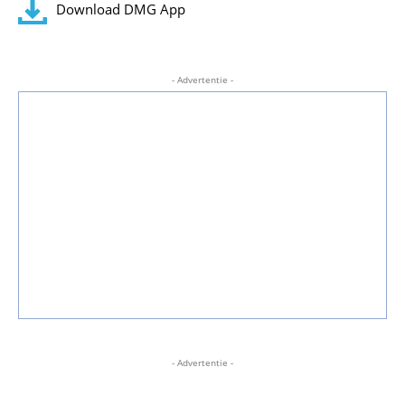
Download DMG App
- Advertentie -
- Advertentie -