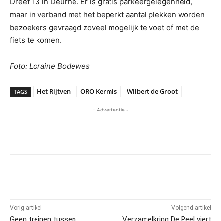
Dreef 13 in Deurne. Er is gratis parkeergelegenheid,
maar in verband met het beperkt aantal plekken worden
bezoekers gevraagd zoveel mogelijk te voet of met de
fiets te komen.
Foto: Loraine Bodewes
Het Rijtven
ORO Kermis
Wilbert de Groot
TAGS
- Advertentie -
Vorig artikel
Volgend artikel
Geen treinen tussen
Verzamelkring De Peel viert