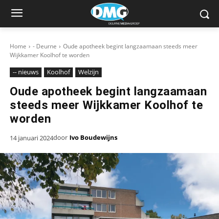
Home
- Deurne
Oude apotheek begint langzaamaan steeds meer
Wijkkamer Koolhof te worden
-- nieuws
Koolhof
Welzijn
Oude apotheek begint langzaamaan
steeds meer Wijkkamer Koolhof te
worden
door
Ivo Boudewijns
14 januari 2024