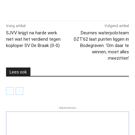
Vorig artikel
Volgend artikel
SJVV krijgt na harde werk
Deurnes waterpoloteam
niet wat het verdiend tegen
DZT’62 laat punten liggen in
koploper SV De Braak (0-0)
Bodegraven: ‘Om daar te
winnen, moet alles
meezitten’
Lees ook
- Advertentie -