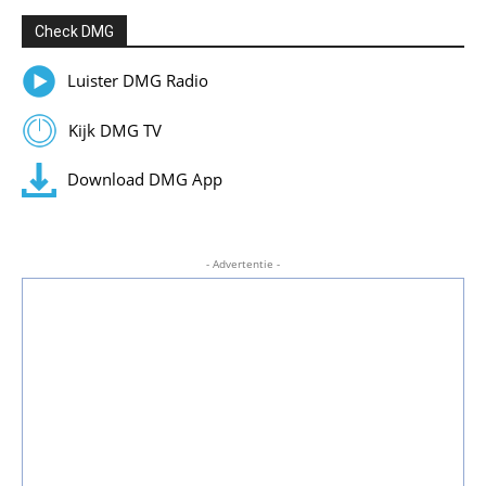
Check DMG
Luister DMG Radio
Kijk DMG TV
Download DMG App
- Advertentie -