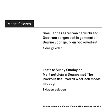
Meest Gelezen
Smeulende resten van natuurbrand
Oostrum zorgen ook in gemeente
Deurne voor geur- en rookoverlast
1 dag geleden
Laatste Sunny Sunday op
Martinetplein in Deurne met The
Rockoustics; ‘Wordt weer een mooie
middag’
3 dagen geleden
Neerkantse Yara Kastelijn moet strijd