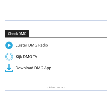
Check DMG
Luister DMG Radio
Kijk DMG TV
Download DMG App
- Advertentie -