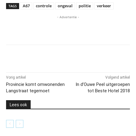
A67
controle
ongeval
politie
verkeer
TAGS
- Advertentie -
Vorig artikel
Volgend artikel
Provincie komt omwonenden
In d’Ouwe Peel uitgeroepen
Langstraat tegemoet
tot Beste Hotel 2018
Lees ook