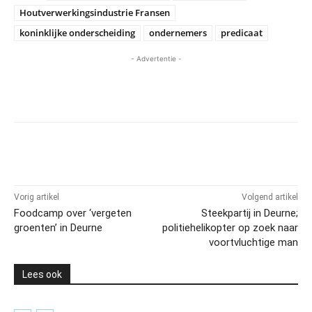
Houtverwerkingsindustrie Fransen
koninklijke onderscheiding
ondernemers
predicaat
- Advertentie -
Vorig artikel
Volgend artikel
Foodcamp over ‘vergeten
Steekpartij in Deurne;
groenten’ in Deurne
politiehelikopter op zoek naar
voortvluchtige man
Lees ook