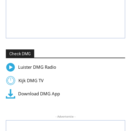
Check DMG
Luister DMG Radio
Kijk DMG TV
Download DMG App
- Advertentie -