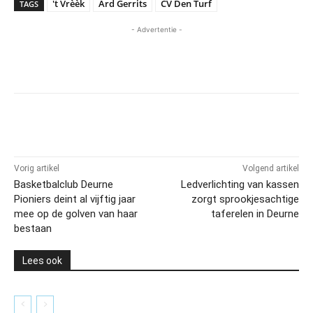
't Vrèèk
Ard Gerrits
CV Den Turf
TAGS
- Advertentie -
Vorig artikel
Volgend artikel
Basketbalclub Deurne
Ledverlichting van kassen
Pioniers deint al vijftig jaar
zorgt sprookjesachtige
mee op de golven van haar
taferelen in Deurne
bestaan
Lees ook