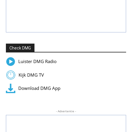
Check DMG
Luister DMG Radio
Kijk DMG TV
Download DMG App
- Advertentie -