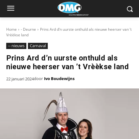
Home
- Deurne
Prins Ard d’n uurste onthuld als nieuwe heerser van ’t
Vrèèkse land
-- nieuws
Carnaval
Prins Ard d’n uurste onthuld als
nieuwe heerser van ’t Vrèèkse land
door
Ivo Boudewijns
22 januari 2024