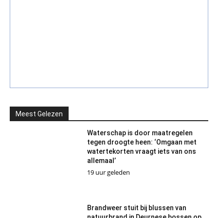
Meest Gelezen
Waterschap is door maatregelen
tegen droogte heen: ‘Omgaan met
watertekorten vraagt iets van ons
allemaal’
19 uur geleden
Brandweer stuit bij blussen van
natuurbrand in Deurnese bossen op