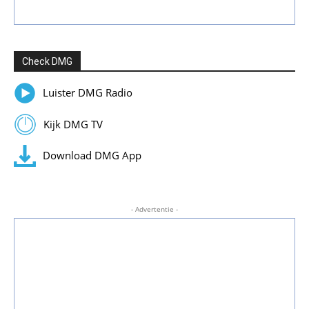
Check DMG
Luister DMG Radio
Kijk DMG TV
Download DMG App
- Advertentie -