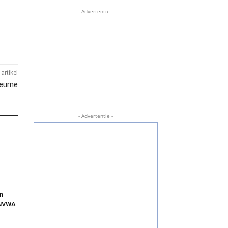
- Advertentie -
artikel
Deurne
- Advertentie -
in
 NVWA