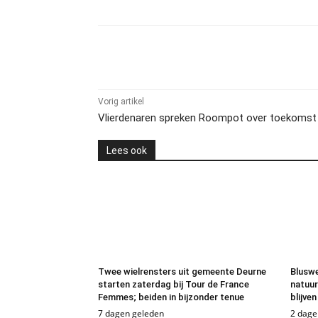
Delen
Vorig artikel
Vlierdenaren spreken Roompot over toekomst 
Lees ook
Twee wielrensters uit gemeente Deurne
Blusw
starten zaterdag bij Tour de France
natuur
Femmes; beiden in bijzonder tenue
blijve
7 dagen geleden
2 dage