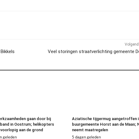
Volgend 
Bikkels
Veel storingen straatverlichting gemeente 
erkzaamheden gaan door bij
Aziatische tijgermug aangetroffen 
band in Oostrum; helikopters
buurgemeente Horst aan de Maas;
n voorlopig aan de grond
neemt maatregelen
n geleden
5 dagen geleden