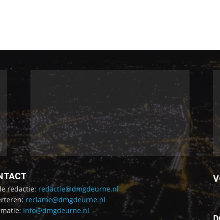
NTACT
V
de redactie:
redactie@dmgdeurne.nl
rteren:
reclame@dmgdeurne.nl
rmatie:
info@dmgdeurne.nl
D