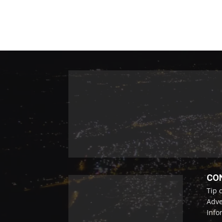
CO
Tip 
Adve
Info