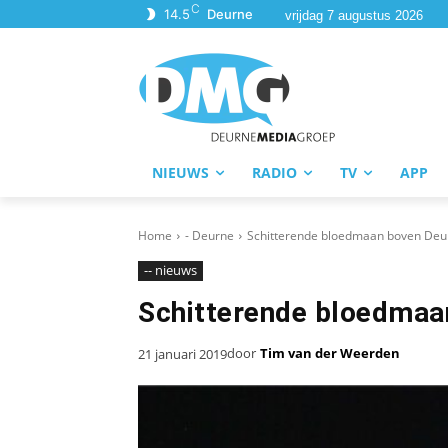
C
14.5
Deurne
vrijdag 7 augustus 2026
NIEUWS
RADIO
TV
APP
Home
- Deurne
Schitterende bloedmaan boven Deu
-- nieuws
Schitterende bloedmaa
door
Tim van der Weerden
21 januari 2019