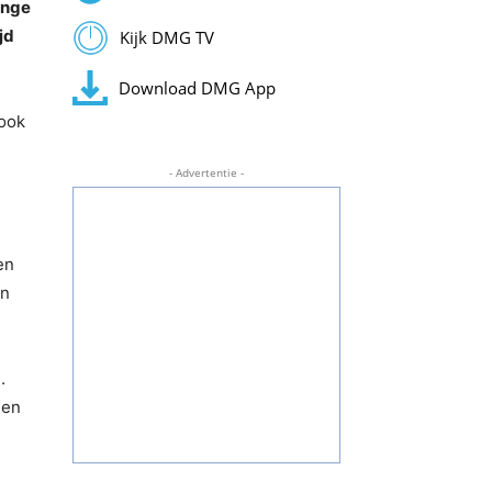
onge
jd
Kijk DMG TV
Download DMG App
 ook
- Advertentie -
en
an
.
sen