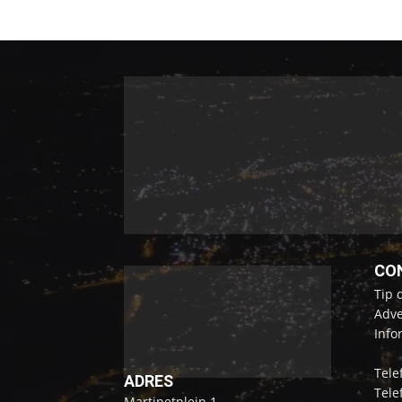
CO
Tip 
Adve
Info
Tele
ADRES
Tele
Martinetplein 1