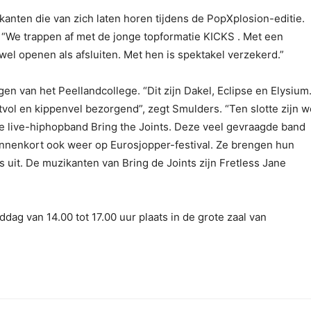
kanten die van zich laten horen tijdens de PopXplosion-editie.
: “We trappen af met de jonge topformatie KICKS . Met een
el openen als afsluiten. Met hen is spektakel verzekerd.”
gen van het Peellandcollege. “Dit zijn Dakel, Eclipse en Elysium
tvol en kippenvel bezorgend”, zegt Smulders. “Ten slotte zijn w
e live-hiphopband Bring the Joints. Deze veel gevraagde band
binnenkort ook weer op Eurosjopper-festival. Ze brengen hun
 uit. De muzikanten van Bring de Joints zijn Fretless Jane
ag van 14.00 tot 17.00 uur plaats in de grote zaal van