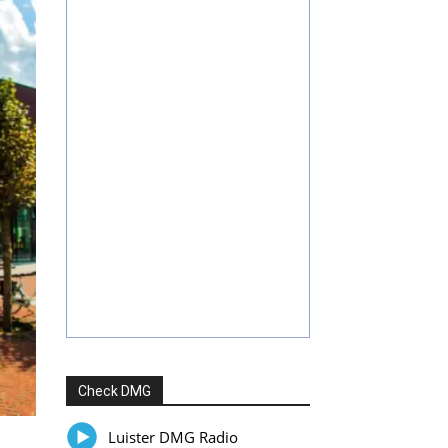
Check DMG
Luister DMG Radio