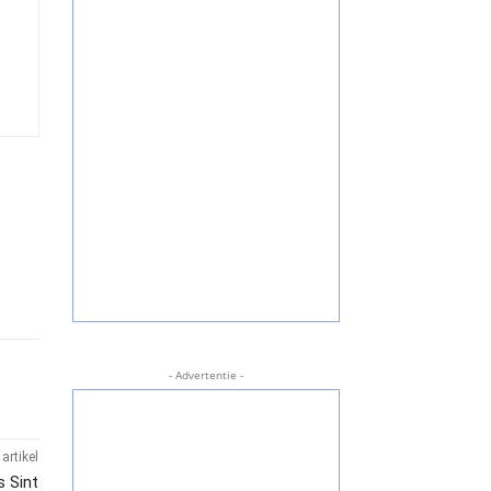
- Advertentie -
artikel
s Sint