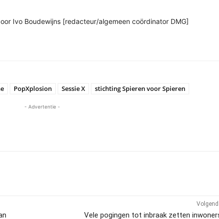
n door Ivo Boudewijns [redacteur/algemeen coördinator DMG]
ne
PopXplosion
Sessie X
stichting Spieren voor Spieren
- Advertentie -
Volgend 
an
Vele pogingen tot inbraak zetten inwoner