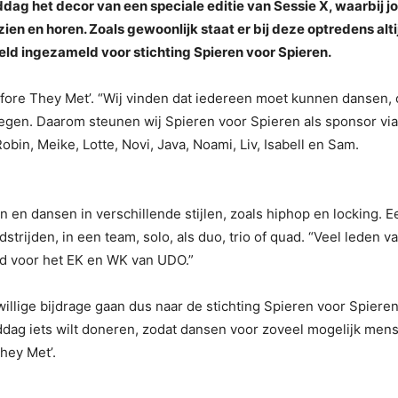
g het decor van een speciale editie van Sessie X, waarbij j
en en horen. Zoals gewoonlijk staat er bij deze optredens alti
geld ingezameld voor stichting Spieren voor Spieren.
Before They Met’. “Wij vinden dat iedereen moet kunnen dansen,
gen. Daarom steunen wij Spieren voor Spieren als sponsor via
bin, Meike, Lotte, Novi, Java, Noami, Liv, Isabell en Sam.
n en dansen in verschillende stijlen, zoals hiphop en locking. E
rijden, in een team, solo, als duo, trio of quad. “Veel leden v
rd voor het EK en WK van UDO.”
willige bijdrage gaan dus naar de stichting Spieren voor Spieren
iddag iets wilt doneren, zodat dansen voor zoveel mogelijk men
They Met’.