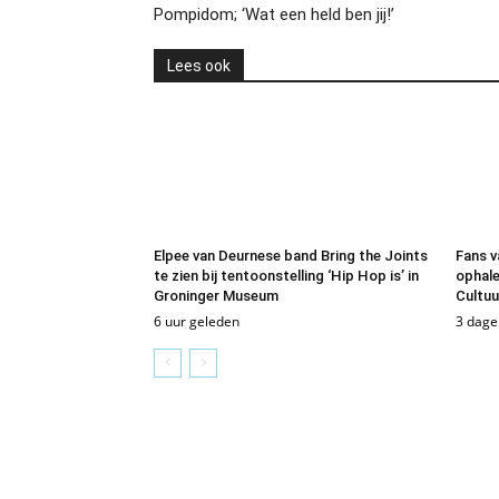
Pompidom; ‘Wat een held ben jij!’
Lees ook
Elpee van Deurnese band Bring the Joints
Fans v
te zien bij tentoonstelling ‘Hip Hop is’ in
ophale
Groninger Museum
Cultu
6 uur geleden
3 dage