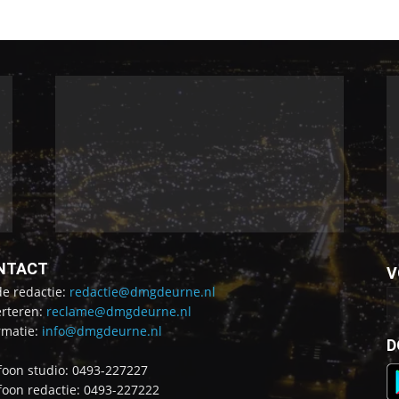
NTACT
V
de redactie:
redactie@dmgdeurne.nl
rteren:
reclame@dmgdeurne.nl
rmatie:
info@dmgdeurne.nl
D
foon studio: 0493-227227
foon redactie: 0493-227222