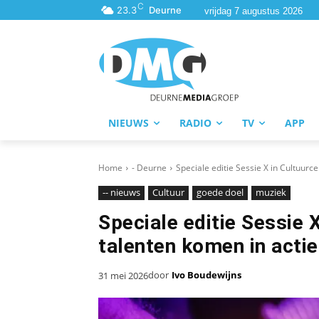
C
23.3
Deurne
vrijdag 7 augustus 2026
NIEUWS
RADIO
TV
APP
Home
- Deurne
Speciale editie Sessie X in Cultuurc
-- nieuws
Cultuur
goede doel
muziek
Speciale editie Sessie 
talenten komen in actie
door
Ivo Boudewijns
31 mei 2026