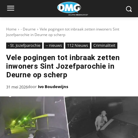
Home
- Deurne
Vele pogingen tot inbraak zetten inwoners Sint
Jozefparochie in Deurne op scherp
- St. Jozefparochie
-- nieuws
112 Nieuws
Criminaliteit
Vele pogingen tot inbraak zetten
inwoners Sint Jozefparochie in
Deurne op scherp
door
Ivo Boudewijns
31 mei 2026