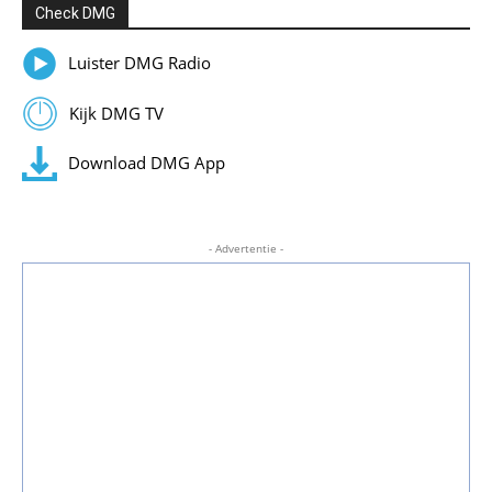
Check DMG
Luister DMG Radio
Kijk DMG TV
Download DMG App
- Advertentie -