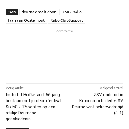
deurne draait door
DMG Radio
TAGS
Ivan van Oosterhout
Rabo ClubSupport
- Advertentie -
Vorig artikel
Volgend artikel
Instuif ’t Hofke viert 66-jarig
ZSV onderuit in
bestaan met jubileumfestival
Kranenmortelderby; SV
SixtySix: ‘Proosten op een
Deurne wint bekerwedstrijd
stukje Deurnese
(3-1)
geschiedenis’