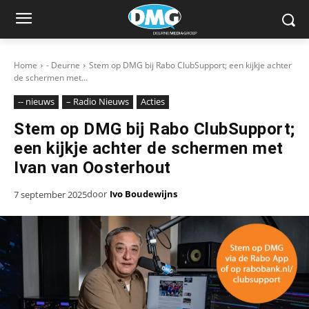
Home
- Deurne
Stem op DMG bij Rabo ClubSupport; een kijkje achter
de schermen met...
-- nieuws
– Radio Nieuws
Acties
Stem op DMG bij Rabo ClubSupport;
een kijkje achter de schermen met
Ivan van Oosterhout
door
Ivo Boudewijns
7 september 2025