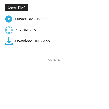
Check DMG
Luister DMG Radio
Kijk DMG TV
Download DMG App
- Advertentie -