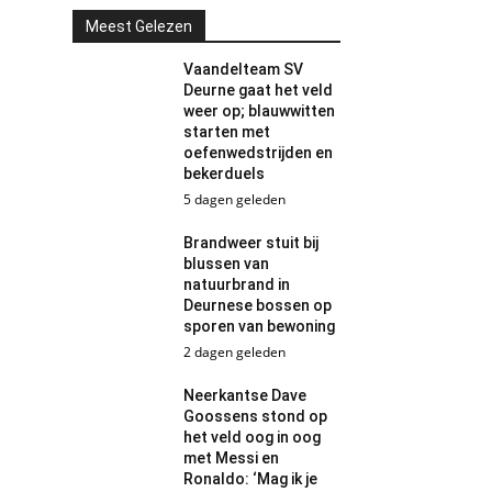
Meest Gelezen
Vaandelteam SV
Deurne gaat het veld
weer op; blauwwitten
starten met
oefenwedstrijden en
bekerduels
5 dagen geleden
Brandweer stuit bij
blussen van
natuurbrand in
Deurnese bossen op
sporen van bewoning
2 dagen geleden
Neerkantse Dave
Goossens stond op
het veld oog in oog
met Messi en
Ronaldo: ‘Mag ik je