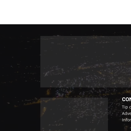
CO
Tip 
Adve
Info