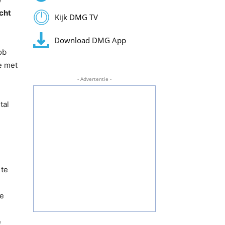
cht
Kijk DMG TV
Download DMG App
ob
e met
- Advertentie -
tal
 te
ze
e