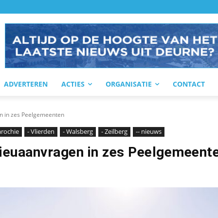
ADVERTEREN
ACTIES
ORGANISATIE
CONTACT
en in zes Peelgemeenten
parochie
- Vlierden
- Walsberg
- Zeilberg
-- nieuws
ilieuaanvragen in zes Peelgemeent