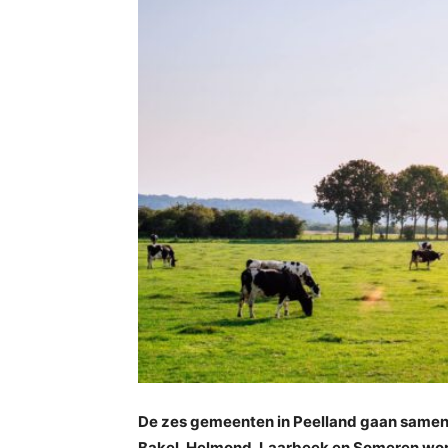
De zes gemeenten in Peelland gaan samenwe
Bakel, Helmond, Laarbeek en Someren word