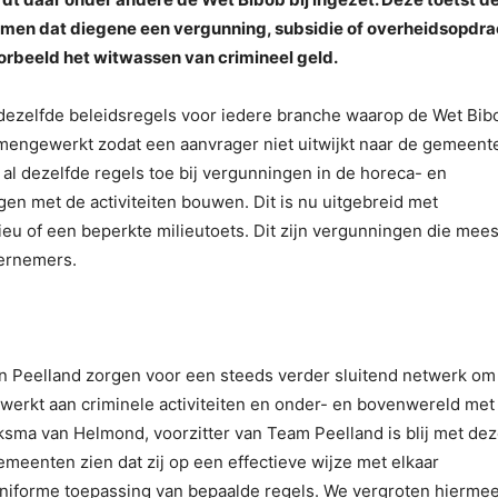
komen dat diegene een vergunning, subsidie of overheidsopdra
voorbeeld het witwassen van crimineel geld.
dezelfde beleidsregels voor iedere branche waarop de Wet Bib
amengewerkt zodat een aanvrager niet uitwijkt naar de gemeent
l dezelfde regels toe bij vergunningen in de horeca- en
n met de activiteiten bouwen. Dit is nu uitgebreid met
u of een beperkte milieutoets. Dit zijn vergunningen die mees
ernemers.
n Peelland zorgen voor een steeds verder sluitend netwerk om
rkt aan criminele activiteiten en onder- en bovenwereld met
sma van Helmond, voorzitter van Team Peelland is blij met de
meenten zien dat zij op een effectieve wijze met elkaar
iforme toepassing van bepaalde regels. We vergroten hierme