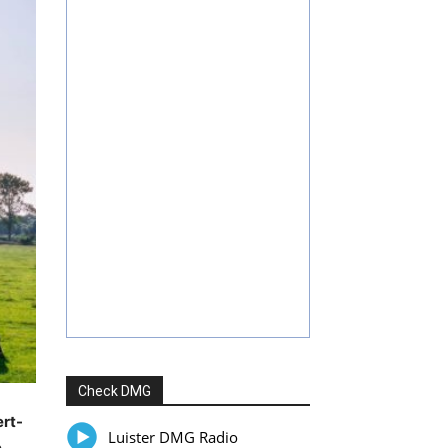
Check DMG
ert-
Luister DMG Radio
e