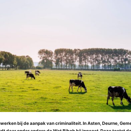
rken bij de aanpak van criminaliteit. In Asten, Deurne, Gem
t daar onder andere de Wet Bibob bij ingezet. Deze toetst d