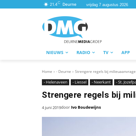
C
21.4
Deurne
vrijdag 7 augustus 2026
NIEUWS
RADIO
TV
APP
Home
- Deurne
Strengere regels bij milieuaanvrag
- Helenaveen
- Liessel
- Neerkant
- St. Jozef
Strengere regels bij m
door
Ivo Boudewijns
4 juni 2019