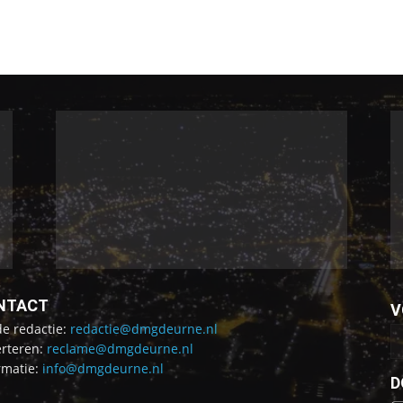
NTACT
V
de redactie:
redactie@dmgdeurne.nl
rteren:
reclame@dmgdeurne.nl
rmatie:
info@dmgdeurne.nl
D