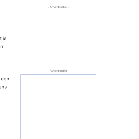
- Advertentie -
 is
en
- Advertentie -
t een
ens