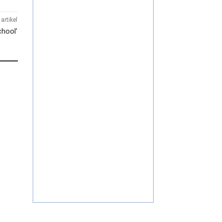
artikel
chool’