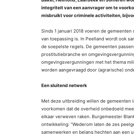
integriteit van een aanvrager om te voor
misbruikt voor criminele activiteiten, bij
Sinds 1 januari 2018 voeren de gemeenten 
van toepassing is. In Peelland wordt ook s
de soepelste regels. De gemeenten passen a
prostitutiebranche en omgevingsvergunninge
omgevingsvergunningen met het thema milie
worden aangevraagd door (agrarische) ond
Een sluitend netwerk
Met deze uitbreiding willen de gemeenten i
voorkomen dat de overheid onbedoeld meewe
elkaar verweven raken. Burgemeester Blank
ontwikkeling: “Wederom laten de zes peelge
samenwerken en belang hechten aan een un