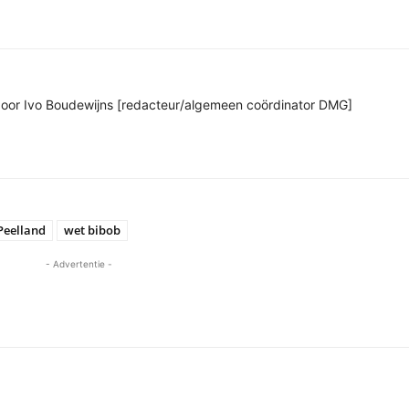
n door Ivo Boudewijns [redacteur/algemeen coördinator DMG]
Peelland
wet bibob
- Advertentie -