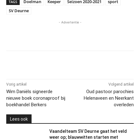
Doelman
Keeper
Seizoen 2020-2021
sport
TAGS
SV Deurne
- Advertentie -
Vorig artikel
Volgend artikel
Wim Daniëls signeerde
Oud pastoor parochies
nieuwe boek coronaproof bij
Helenaveen en Neerkant
boekhandel Berkers
overleden
Lees ook
Vaandelteam SV Deurne gaat het veld
weer op; blauwwitten starten met