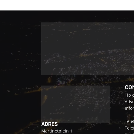
CO
Tip 
Adve
Info
Tele
ADRES
Tele
Martinetplein 1