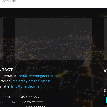
- Advertentie -
NTACT
V
de redactie:
redactie@dmgdeurne.nl
rteren:
reclame@dmgdeurne.nl
rmatie:
info@dmgdeurne.nl
D
foon studio: 0493-227227
foon redactie: 0493-227222