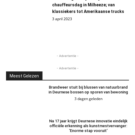
chauffeursdag in Milheeze; van
klassiekers tot Amerikaanse trucks
3 april 2023
- Advertentie -
- Advertentie -
Meest Gelezen
Brandweer stuit bij blussen van natuurbrand
in Deurnese bossen op sporen van bewoning
3 dagen geleden
Na 17 jaar krijgt Deurnese innovatie eindelijk
officiële erkenning als kunstmestvervanger:
‘Enorme stap vooruit’