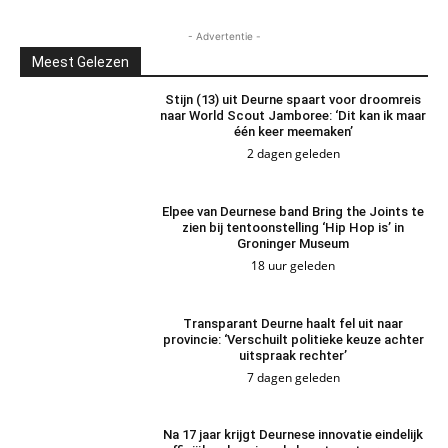
- Advertentie -
Meest Gelezen
Stijn (13) uit Deurne spaart voor droomreis
naar World Scout Jamboree: ‘Dit kan ik maar
één keer meemaken’
2 dagen geleden
Elpee van Deurnese band Bring the Joints te
zien bij tentoonstelling ‘Hip Hop is’ in
Groninger Museum
18 uur geleden
Transparant Deurne haalt fel uit naar
provincie: ‘Verschuilt politieke keuze achter
uitspraak rechter’
7 dagen geleden
Na 17 jaar krijgt Deurnese innovatie eindelijk