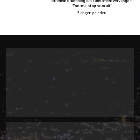
officiële erkenning als kunstmestvervanger:
‘Enorme stap vooruit’
3 dagen geleden