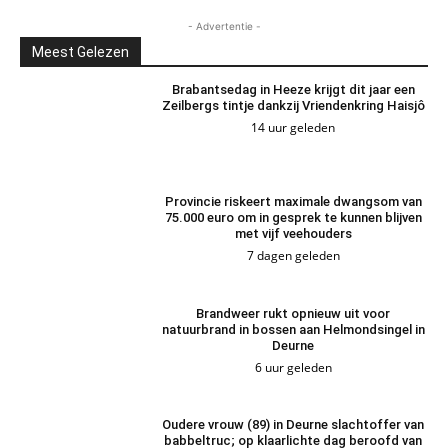
- Advertentie -
Meest Gelezen
Brabantsedag in Heeze krijgt dit jaar een
Zeilbergs tintje dankzij Vriendenkring Haisjô
14 uur geleden
Provincie riskeert maximale dwangsom van
75.000 euro om in gesprek te kunnen blijven
met vijf veehouders
7 dagen geleden
Brandweer rukt opnieuw uit voor
natuurbrand in bossen aan Helmondsingel in
Deurne
6 uur geleden
Oudere vrouw (89) in Deurne slachtoffer van
babbeltruc; op klaarlichte dag beroofd van