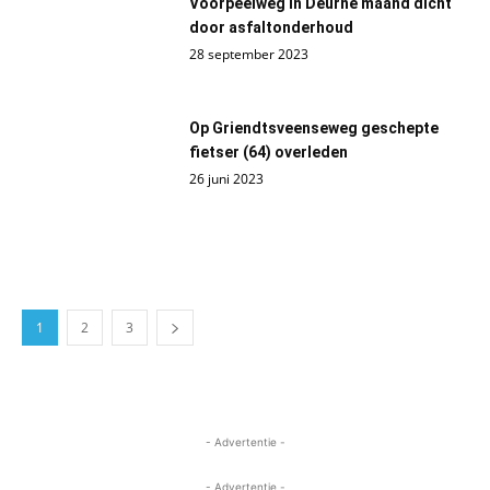
Voorpeelweg in Deurne maand dicht
door asfaltonderhoud
28 september 2023
Op Griendtsveenseweg geschepte
fietser (64) overleden
26 juni 2023
1
2
3
- Advertentie -
- Advertentie -