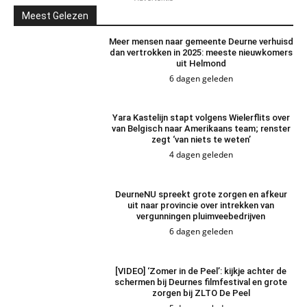
Meest Gelezen
Meer mensen naar gemeente Deurne verhuisd
dan vertrokken in 2025: meeste nieuwkomers
uit Helmond
6 dagen geleden
Yara Kastelijn stapt volgens Wielerflits over
van Belgisch naar Amerikaans team; renster
zegt ‘van niets te weten’
4 dagen geleden
DeurneNU spreekt grote zorgen en afkeur
uit naar provincie over intrekken van
vergunningen pluimveebedrijven
6 dagen geleden
[VIDEO] ‘Zomer in de Peel’: kijkje achter de
schermen bij Deurnes filmfestival en grote
zorgen bij ZLTO De Peel