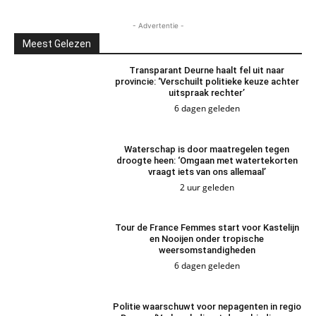
- Advertentie -
Meest Gelezen
Transparant Deurne haalt fel uit naar
provincie: ‘Verschuilt politieke keuze achter
uitspraak rechter’
6 dagen geleden
Waterschap is door maatregelen tegen
droogte heen: ‘Omgaan met watertekorten
vraagt iets van ons allemaal’
2 uur geleden
Tour de France Femmes start voor Kastelijn
en Nooijen onder tropische
weersomstandigheden
6 dagen geleden
Politie waarschuwt voor nepagenten in regio