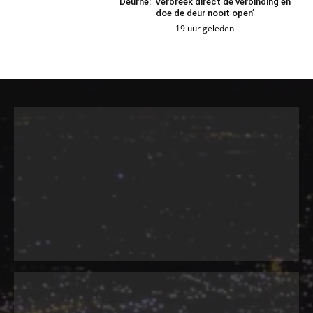
Deurne: ‘Verbreek direct de verbinding en
doe de deur nooit open’
19 uur geleden