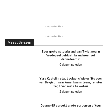
- Advertentie -
- Advertentie -
Meest Gelezen
Zeer grote natuurbrand aan Twistweg in
Vredepeel geblust; brandweer zet
droneteam in
6 dagen geleden
Yara Kastelijn stapt volgens Wielerflits over
van Belgisch naar Amerikaans team; renster
zegt ‘van niets te weten’
2 dagen geleden
DeurneNU spreekt grote zorgen en afkeur