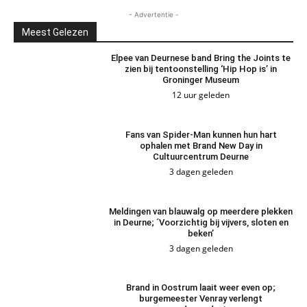
- Advertentie -
Meest Gelezen
Elpee van Deurnese band Bring the Joints te
zien bij tentoonstelling ‘Hip Hop is’ in
Groninger Museum
12 uur geleden
Fans van Spider-Man kunnen hun hart
ophalen met Brand New Day in
Cultuurcentrum Deurne
3 dagen geleden
Meldingen van blauwalg op meerdere plekken
in Deurne; ´Voorzichtig bij vijvers, sloten en
beken’
3 dagen geleden
Brand in Oostrum laait weer even op;
burgemeester Venray verlengt