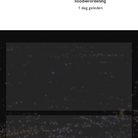
noodverordening
1 dag geleden