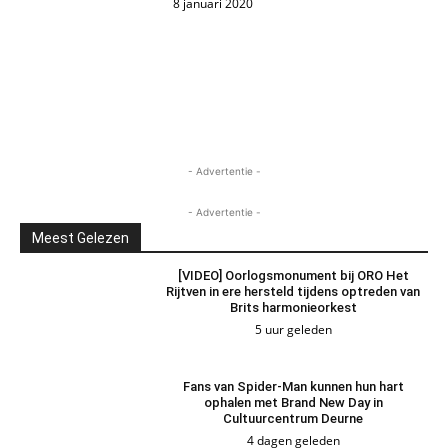
8 januari 2020
- Advertentie -
- Advertentie -
Meest Gelezen
[VIDEO] Oorlogsmonument bij ORO Het
Rijtven in ere hersteld tijdens optreden van
Brits harmonieorkest
5 uur geleden
Fans van Spider-Man kunnen hun hart
ophalen met Brand New Day in
Cultuurcentrum Deurne
4 dagen geleden