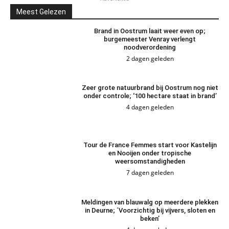
Meest Gelezen
Brand in Oostrum laait weer even op;
burgemeester Venray verlengt
noodverordening
2 dagen geleden
Zeer grote natuurbrand bij Oostrum nog niet
onder controle; ‘100 hectare staat in brand’
4 dagen geleden
Tour de France Femmes start voor Kastelijn
en Nooijen onder tropische
weersomstandigheden
7 dagen geleden
Meldingen van blauwalg op meerdere plekken
in Deurne; ´Voorzichtig bij vijvers, sloten en
beken’