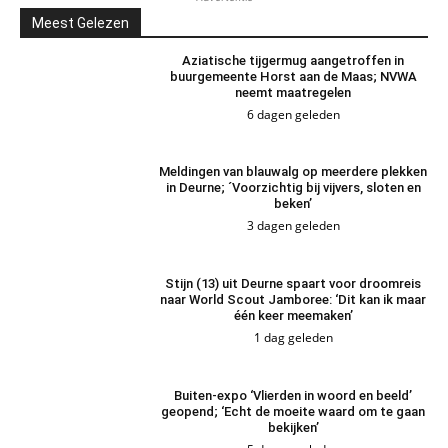
Meest Gelezen
Aziatische tijgermug aangetroffen in
buurgemeente Horst aan de Maas; NVWA
neemt maatregelen
6 dagen geleden
Meldingen van blauwalg op meerdere plekken
in Deurne; ´Voorzichtig bij vijvers, sloten en
beken’
3 dagen geleden
Stijn (13) uit Deurne spaart voor droomreis
naar World Scout Jamboree: ‘Dit kan ik maar
één keer meemaken’
1 dag geleden
Buiten-expo ‘Vlierden in woord en beeld’
geopend; ‘Echt de moeite waard om te gaan
bekijken’