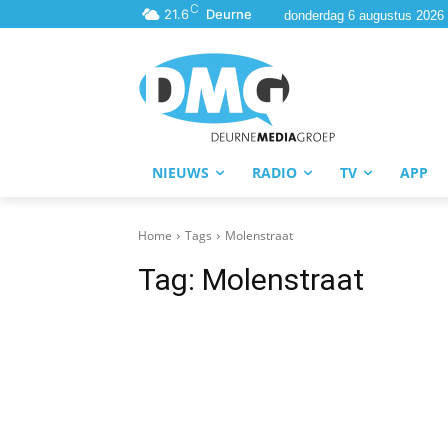
C
21.6
Deurne
donderdag 6 augustus 2026
NIEUWS
RADIO
TV
APP
Home
Tags
Molenstraat
Tag:
Molenstraat