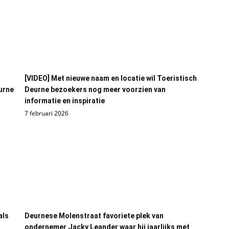
[VIDEO] Met nieuwe naam en locatie wil Toeristisch
urne
Deurne bezoekers nog meer voorzien van
informatie en inspiratie
7 februari 2026
als
Deurnese Molenstraat favoriete plek van
ondernemer Jacky Leander waar hij jaarlijks met