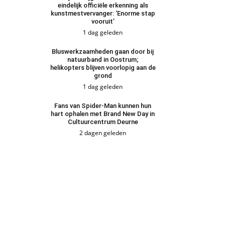
eindelijk officiële erkenning als
kunstmestvervanger: ‘Enorme stap
vooruit’
1 dag geleden
Bluswerkzaamheden gaan door bij
natuurband in Oostrum;
helikopters blijven voorlopig aan de
grond
1 dag geleden
Fans van Spider-Man kunnen hun
hart ophalen met Brand New Day in
Cultuurcentrum Deurne
2 dagen geleden