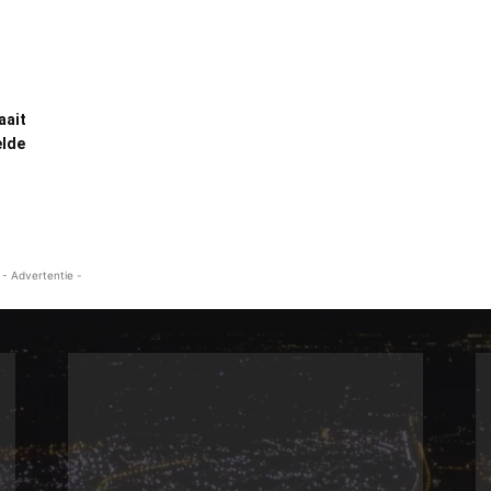
aait
elde
- Advertentie -