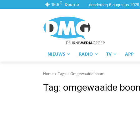
C
19.9
Deurne
donderdag 6 augustus 2026
NIEUWS
RADIO
TV
APP
Home
Tags
Omgewaaide boom
Tag:
omgewaaide boo