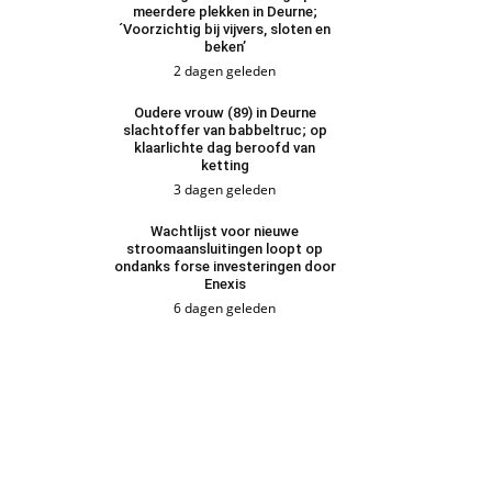
meerdere plekken in Deurne;
´Voorzichtig bij vijvers, sloten en
beken’
2 dagen geleden
Oudere vrouw (89) in Deurne
slachtoffer van babbeltruc; op
klaarlichte dag beroofd van
ketting
3 dagen geleden
Wachtlijst voor nieuwe
stroomaansluitingen loopt op
ondanks forse investeringen door
Enexis
6 dagen geleden