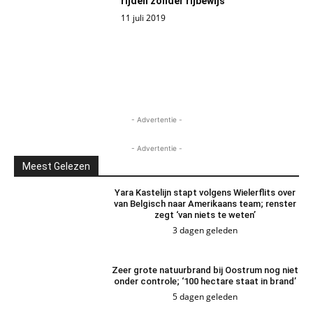
rijden zonder rijbewijs
11 juli 2019
- Advertentie -
- Advertentie -
Meest Gelezen
Yara Kastelijn stapt volgens Wielerflits over
van Belgisch naar Amerikaans team; renster
zegt ‘van niets te weten’
3 dagen geleden
Zeer grote natuurbrand bij Oostrum nog niet
onder controle; ‘100 hectare staat in brand’
5 dagen geleden