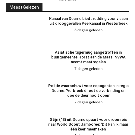
Meest Gelezen
Kanaal van Deurne biedt redding voor vissen
uit drooggevallen Peelkanaal in Westerbeek
6 dagen geleden
Aziatische tijgermug aangetroffen in
buurgemeente Horst aan de Maas; NVWA
neemt maatregelen
7 dagen geleden
Politie waarschuwt voor nepagenten in regio
Deurne: ‘Verbreek direct de verbinding en
doe de deur nooit open’
2 dagen geleden
Stijn (13) uit Deurne spaart voor droomreis
naar World Scout Jamboree: ‘Dit kan ik maar
één keer meemaken’