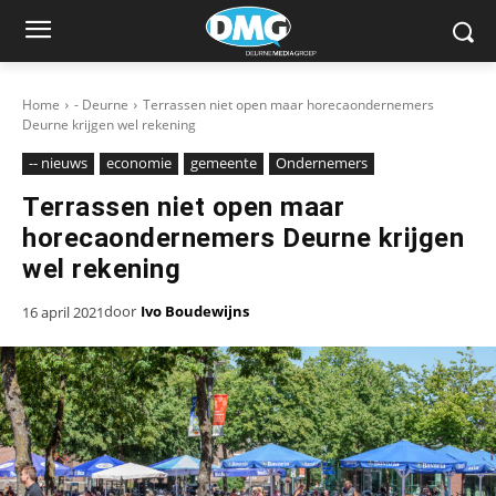
Home
- Deurne
Terrassen niet open maar horecaondernemers
Deurne krijgen wel rekening
-- nieuws
economie
gemeente
Ondernemers
Terrassen niet open maar
horecaondernemers Deurne krijgen
wel rekening
door
Ivo Boudewijns
16 april 2021