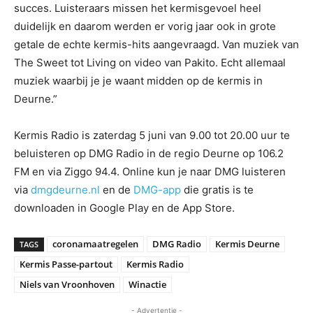
succes. Luisteraars missen het kermisgevoel heel
duidelijk en daarom werden er vorig jaar ook in grote
getale de echte kermis-hits aangevraagd. Van muziek van
The Sweet tot Living on video van Pakito. Echt allemaal
muziek waarbij je je waant midden op de kermis in
Deurne.”
Kermis Radio is zaterdag 5 juni van 9.00 tot 20.00 uur te
beluisteren op DMG Radio in de regio Deurne op 106.2
FM en via Ziggo 94.4. Online kun je naar DMG luisteren
via
dmgdeurne.nl
en de
DMG-app
die gratis is te
downloaden in Google Play en de App Store.
coronamaatregelen
DMG Radio
Kermis Deurne
TAGS
Kermis Passe-partout
Kermis Radio
Niels van Vroonhoven
Winactie
- Advertentie -