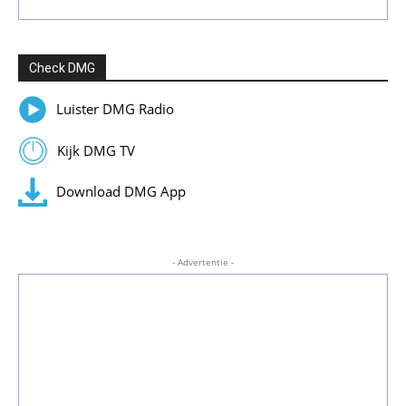
Check DMG
Luister DMG Radio
Kijk DMG TV
Download DMG App
- Advertentie -