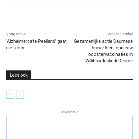
Vorig artikel
Volgend artikel
‘Alzheimercafé Peelland’ gaat
Gezamenlijke actie Deurnese
niet door
huisartsen; opnieuw
boostervaccinaties in
Willibrorduskerk Deurne
Lees ook
- Advertentie -