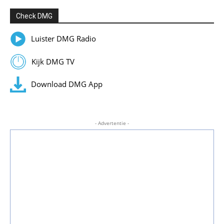
Check DMG
Luister DMG Radio
Kijk DMG TV
Download DMG App
- Advertentie -