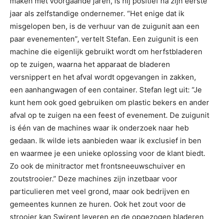
maken met voorgaande jaren, is hij positief na zijn eerste
jaar als zelfstandige ondernemer. “Het enige dat ik
misgelopen ben, is de verhuur van de zuigunit aan een
paar evenementen”, vertelt Stefan. Een zuigunit is een
machine die eigenlijk gebruikt wordt om herfstbladeren
op te zuigen, waarna het apparaat de bladeren
versnippert en het afval wordt opgevangen in zakken,
een aanhangwagen of een container. Stefan legt uit: “Je
kunt hem ook goed gebruiken om plastic bekers en ander
afval op te zuigen na een feest of evenement. De zuigunit
is één van de machines waar ik onderzoek naar heb
gedaan. Ik wilde iets aanbieden waar ik exclusief in ben
en waarmee je een unieke oplossing voor de klant biedt.
Zo ook de minitractor met frontsneeuwschuiver en
zoutstrooier.” Deze machines zijn inzetbaar voor
particulieren met veel grond, maar ook bedrijven en
gemeentes kunnen ze huren. Ook het zout voor de
strooier kan Swirent leveren en de opgezogen bladeren