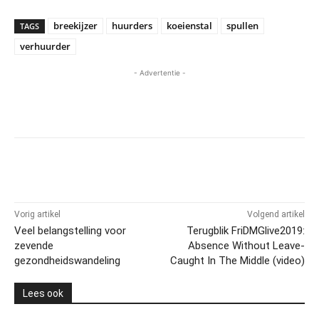
breekijzer
huurders
koeienstal
spullen
TAGS
verhuurder
- Advertentie -
Vorig artikel
Volgend artikel
Veel belangstelling voor
Terugblik FriDMGlive2019:
zevende
Absence Without Leave-
gezondheidswandeling
Caught In The Middle (video)
Lees ook