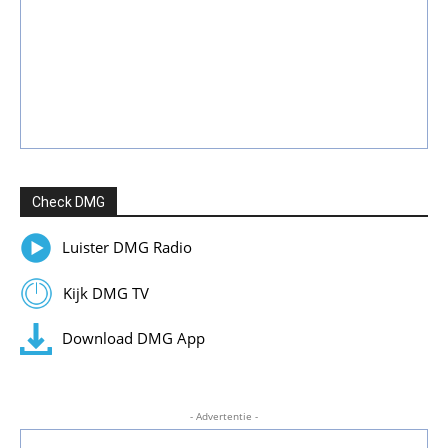
Check DMG
Luister DMG Radio
Kijk DMG TV
Download DMG App
- Advertentie -