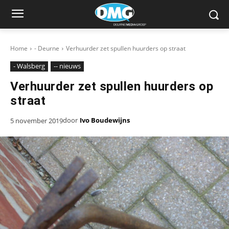
Home
- Deurne
Verhuurder zet spullen huurders op straat
- Walsberg
-- nieuws
Verhuurder zet spullen huurders op
straat
door
Ivo Boudewijns
5 november 2019