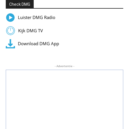
Check DMG
Luister DMG Radio
Kijk DMG TV
Download DMG App
- Advertentie -